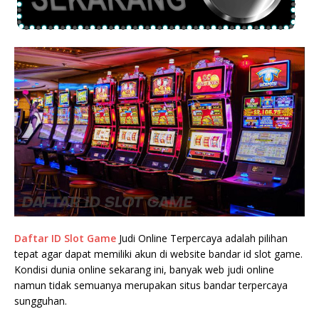
Daftar ID Slot Game
Judi Online Terpercaya adalah pilihan
tepat agar dapat memiliki akun di website bandar id slot game.
Kondisi dunia online sekarang ini, banyak web judi online
namun tidak semuanya merupakan situs bandar terpercaya
sungguhan.