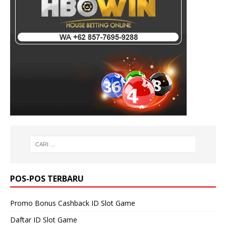
POS-POS TERBARU
Promo Bonus Cashback ID Slot Game
Daftar ID Slot Game