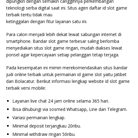
dipungkiri dengan semakin canggihnya perkembangan
teknologi serba digital saat ini. Situs agen daftar id slot game
terbaik tentu tidak mau
ketinggalan dengan fitur layanan satu ini.
Para calon menjadi lebih dekat lewat sabungan internet di
smartphone. Bandar slot game terbesar saling berlomba
menyediakan situs slot game ringan, mudah diakses lewat
ponsel agar kepercayaan setiap pelanggan tetap terjaga.
Pada kesempatan ini mimin merekomendasikan situs bandar
judi online terbaik untuk permainan id game slot yaitu Jatibet
dan Bolacatur. Berikut informasi lengkap website id slot game
terbaik versi mobile:
Layanan live chat 24 jam online selama 365 hari.
Bisa dihubungi via sosmed Whatsapp, Line dan Telegram.
Variasi permainan lengkap.
Minimal deposit terjangkau 20ribu.
Minimal withdraw ringan 50ribu.