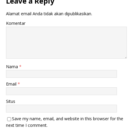
Leave a Reply
Alamat email Anda tidak akan dipublikasikan.
Komentar
Nama
*
Email
*
Situs
Save my name, email, and website in this browser for the
next time I comment.